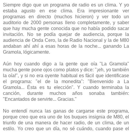
Siempre digo que un programa de radio es un clima. Y yo
estaba agusto en ese clima. Era impresionante ver
programas en directo (muchos hicieron) y ver todo un
auditorio de 2000 personas lleno completamente, y saber
que hay mucha gente conocida que no había podido sacar
invitación. No se podía quejar de audiencia, porque la
audiencia de Onda Cero, la de Radio Nacional y la de M80
andaban ahí ahí a esas horas de la noche... ganando La
Gramola, lógicamente.
Aún hoy cuando digo a la gente que oía "La Gramola"
mucha gente pone ojos como platos y dice: "¡eh, yo también
la oía!", y si no era oyente habitual es fácil que identificase
el programa: "el de la monedita": "Bienvenido a La
Gramola... Ésta es tu elección". Y cuando terminaba la
canción, durante muchos años sonaba también:
"Encantados de servirte... Gracias."
No entendí nunca las ganas de cargarse este programa,
porque creo que era uno de los buques insignia de M80, el
triunfo de una manera de hacer radio, de un clima, de un
estilo. Yo creo que un día, no sé cuándo, cuando pase el