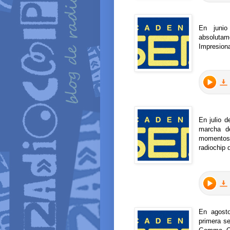
En junio
absolut
Impresiona
En julio 
marcha d
momentos
radiochip 
En agost
primera s