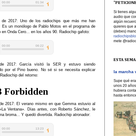
"PETICION
Si tienes alg
audio que con
 de 2017: Uno de los radiochips que más me han
algún recuerd
r. Es un monólogo de Pablo Motos en el programa de
quieres que 
(debes) manda
o en Onda Cero... en los años 90. Radiochip gafoto:
radiochipsb
mete @radio
ESTA SEMAN
 de 2017: García visitó la SER y estuvo siendo
ado por el Pino bueno. No sé si se necesita explicar
la marcha 
Radiochip del retorno:
Supe qué era
unos 20 años
hubiera conta
hasta entonce
e 2017: El verano mismo en que Gemma estuvio al
 «La Ventana». Días antes, con Roberto Sánchez, le
na broma... Y quedó divertida. Radiochip atronador: