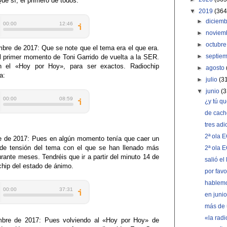
e sí, el primero de todos.
▼
2019
(364
►
diciem
►
noviem
►
octubr
bre de 2017: Que se note que el tema era el que era.
►
septie
l primer momento de Toni Garrido de vuelta a la SER.
n el «Hoy por Hoy», para ser exactos. Radiochip
►
agosto
a:
►
julio
(3
▼
junio
(3
¿y tú q
de cac
tres adi
2ª ola 
e de 2017: Pues en algún momento tenía que caer un
e tensión del tema con el que se han llenado más
2ª ola 
rante meses. Tendréis que ir a partir del minuto 14 de
salió e
chip del estado de ánimo.
por favo
hablemo
en junio
más de
«la rad
bre de 2017: Pues volviendo al
«Hoy por Hoy» de