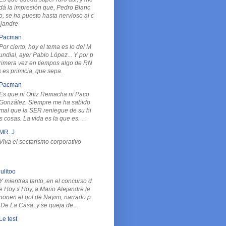
dá la impresión que, Pedro Blanc
o, se ha puesto hasta nervioso al c
ejandre
Pacman
Por cierto, hoy el tema es lo del M
undial, ayer Pablo López... Y por p
rimera vez en tiempos algo de RN
 es primicia, que sepa.
Pacman
Es que ni Ortiz Remacha ni Paco
González. Siempre me ha sabido
mal que la SER reniegue de su hi
as cosas. La vida es la que es. …
MR. J
Viva el sectarismo corporativo
julitoo
Y mientras tanto,.en el concurso d
e Hoy x Hoy, a Mario Alejandre le
ponen el gol de Nayim, narrado p
A De La Casa, y se queja de…
Le test