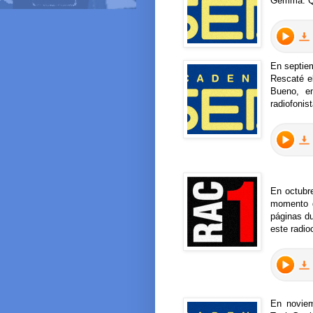
Gemma. Qu
En septiem
Rescaté e
Bueno, e
radiofonist
En octubr
momento d
páginas du
este radio
En noviem