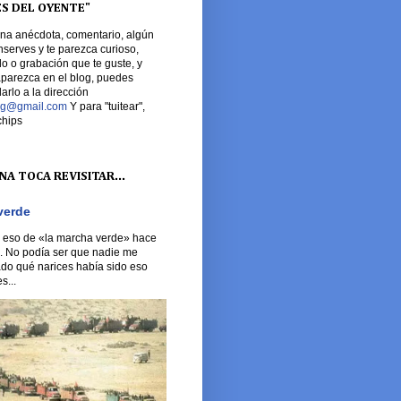
ES DEL OYENTE"
una anécdota, comentario, algún
serves y te parezca curioso,
o o grabación que te guste, y
aparezca en el blog, puedes
rlo a la dirección
log@gmail.com
Y para "tuitear",
chips
A TOCA REVISITAR...
verde
 eso de «la marcha verde» hace
. No podía ser que nadie me
do qué narices había sido eso
s...