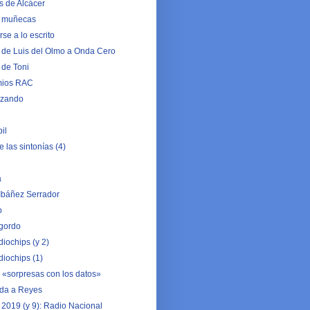
s de Alcácer
e muñecas
se a lo escrito
s de Luis del Olmo a Onda Cero
 de Toni
mios RAC
izando
il
de las sintonías (4)
a
Ibáñez Serrador
o
 gordo
iochips (y 2)
diochips (1)
 «sorpresas con los datos»
ada a Reyes
 2019 (y 9): Radio Nacional