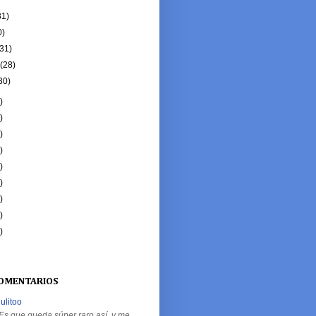
31)
0)
(31)
o
(28)
30)
)
)
)
)
)
)
)
)
)
COMENTARIOS
julitoo
Es que queda súper raro así, y me