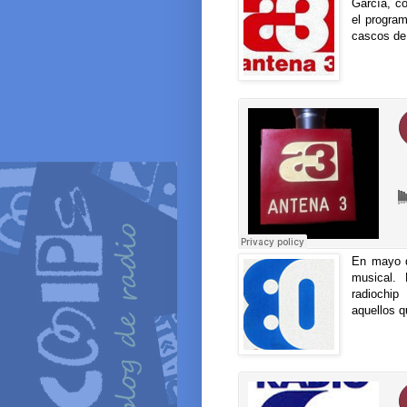
García, co
el program
cascos de 
En mayo d
musical.
radiochip
aquellos q