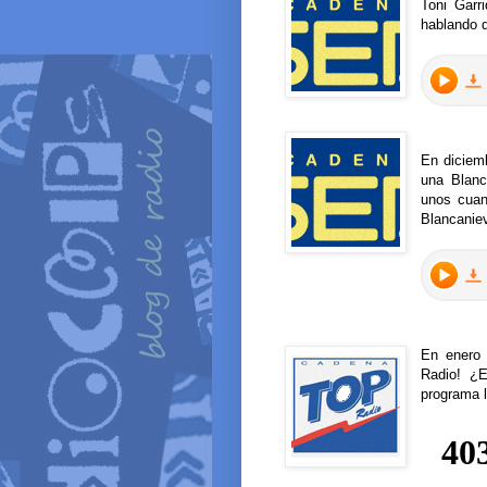
Toni Garr
hablando d
En diciem
una Blanc
unos cuan
Blancanie
En enero 
Radio! ¿
programa 