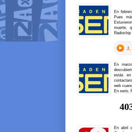
En febrer
Pues más
Estuvier
muerte, 
Radiochip
En marzo
descubie
estás en
contactaro
web cuand
En serio. 
En abril