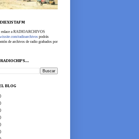
DIEXISTAFM
ste enlace a RADIOARCHIVOS
o.wixsite.com/radioarchivos
podrás
ntón de archivos de radio grabados por
RADIOCHIPS...
EL BLOG
)
)
)
)
)
)
)