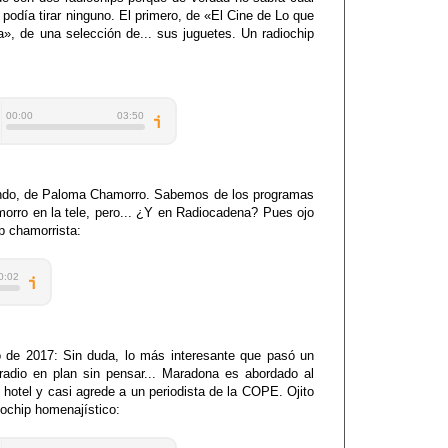
o podía tirar ninguno. El primero, de «El Cine de Lo que
», de una selección de... sus juguetes. Un radiochip
ndo, de Paloma Chamorro. Sabemos de los programas
orro en la tele, pero... ¿Y en Radiocadena? Pues ojo
ip chamorrista:
o de 2017: Sin duda, lo más interesante que pasó un
 radio en plan sin pensar... Maradona es abordado al
n hotel y casi agrede a un periodista de la COPE. Ojito
iochip homenajístico: