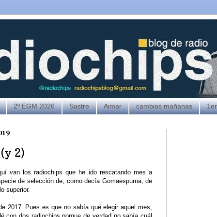
2º EGM 2026
Sastre
Aimar
cambios mañanas
1e
019
(y 2)
uí van los radiochips que he ido rescatando mes a
specie de selección de, como decía Gomaespuma, de
lo superior.
de 2017: Pues es que no sabía qué elegir aquel mes,
é con dos radiochips porque de verdad no sabía cuál