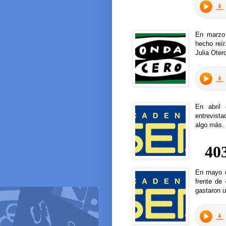
En marzo
hecho reí
Julia Oter
En abril
entrevist
algo más. 
En mayo d
frente de
gastaron u