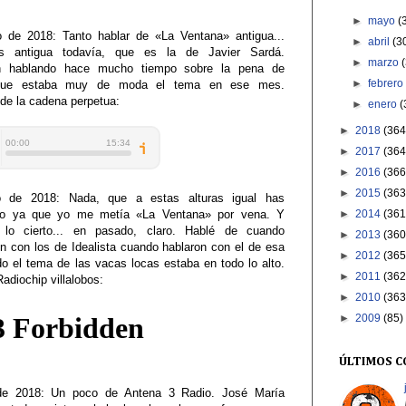
►
mayo
(
o de 2018: Tanto hablar de
«La Ventana» antigua...
►
abril
(3
 antigua todavía, que es la de Javier Sardá.
►
marzo
on hablando hace mucho tiempo sobre la pena de
►
febrer
que estaba muy de moda el tema en ese mes.
 de la cadena perpetua:
►
enero
(
►
2018
(364
►
2017
(364
►
2016
(366
►
2015
(363
 de 2018: Nada, que a estas alturas igual has
►
2014
(361
rto ya que yo me metía
«La Ventana» por vena. Y
 lo cierto... en pasado, claro. Hablé de cuando
►
2013
(360
n con los de Idealista cuando hablaron con el de esa
►
2012
(365
o el tema de las vacas locas estaba en todo lo alto.
►
2011
(362
Radiochip villalobos:
►
2010
(363
►
2009
(85)
ÚLTIMOS 
 de 2018: Un poco de Antena 3 Radio. José María