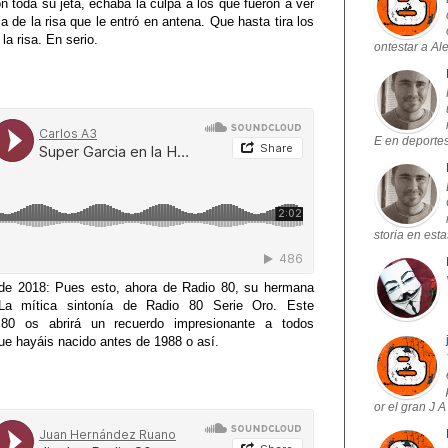
n toda su jeta, echaba la culpa a los que fueron a ver
a de la risa que le entró en antena. Que hasta tira los
la risa. En serio.
ontestar a Al
E en deportes
storia en est
e 2018: Pues esto, ahora de Radio 80, su hermana
 La mítica sintonía de Radio 80 Serie Oro. Este
 80 os abrirá un recuerdo impresionante a todos
ue hayáis nacido antes de 1988 o así.
or el gran J 