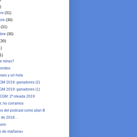
)
bre
(31)
bre
(30)
e
(31)
mbre
(30)
(30)
1)
1)
ue miras?
hondeo
oses y un hola
EGM 2019: ganadores (2)
EGM 2019: ganadores (1)
l EGM: 2ª oleada 2019
r, no corramos
s del podcast como plan B
 de 2018...
 uno
io de mañana»