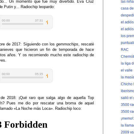
ido... Un momento que fue muy divertido. Eva Cruz
las niña
e Putin y... Radiochip leopardo:
casa d
despedir
el adió
el adiós
los pre
puntual
bre de 2017: Siguiendo con los
gemmochips
, rescaté
anieves que hicieron un fin de temporada de hace
RAC
tos años. Y os recomiendo mucho este radiochip de
Chernób
ves.
la liga 
el valle
la masí
Chicho 
iberism
de 2018: ¡Qué raro que salga algo de aquella Top
salió el
Eh? Pues me dio por rescatar una broma de aquel
3500 rad
llamado
«La Noche más Loca». Radiochip loco:
3500 ra
¡memo!:
la llam
2009 vs