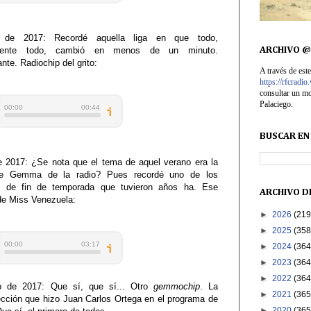
 de 2017: Recordé aquella liga en que todo,
ARCHIVO @
amente todo, cambió en menos de un minuto.
nte. Radiochip del grito:
A través de e
https://rfcradi
consultar un mo
Palaciego.
BUSCAR EN 
de 2017: ¿Se nota que el tema de aquel verano era la
e Gemma de la radio? Pues recordé uno de los
 de fin de temporada que tuvieron años ha. Ese
ARCHIVO D
de Miss Venezuela:
►
2026
(219
►
2025
(358
►
2024
(364
►
2023
(364
►
2022
(364
o de 2017: Que sí, que sí... Otro
gemmochip
. La
►
2021
(365
ección que hizo Juan Carlos Ortega en el programa de
►
2020
(365