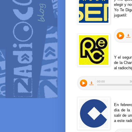
elegir y n
Yo Te Diga
juguetil:
Y el segu
de la Cham
al radioch
En febrer
día de la
salir de u
a este rad