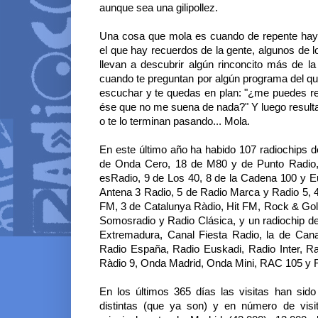
aunque sea una gilipollez.
Una cosa que mola es cuando de repente hay 
el que hay recuerdos de la gente, algunos de l
llevan a descubrir algún rinconcito más de l
cuando te preguntan por algún programa del qu
escuchar y te quedas en plan: "¿me puedes re
ése que no me suena de nada?" Y luego result
o te lo terminan pasando... Mola.
En este último año ha habido 107 radiochips 
de Onda Cero, 18 de M80 y de Punto Radio
esRadio, 9 de Los 40, 8 de la Cadena 100 y E
Antena 3 Radio, 5 de Radio Marca y Radio 5, 4
FM, 3 de Catalunya Ràdio, Hit FM, Rock & Go
Somosradio y Radio Clásica, y un radiochip de
Extremadura, Canal Fiesta Radio, la de Cana
Radio España, Radio Euskadi, Radio Inter, R
Ràdio 9, Onda Madrid, Onda Mini, RAC 105 y R
En los últimos 365 días las visitas han sid
distintas (que ya son) y en número de visit