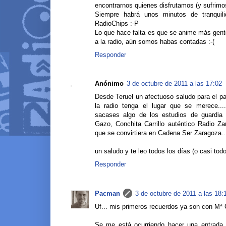
encontrarnos quienes disfrutamos (y sufrimos)
Siempre habrá unos minutos de tranquili
RadioChips :-P
Lo que hace falta es que se anime más gente
a la radio, aún somos habas contadas :-(
Responder
Anónimo
3 de octubre de 2011 a las 17:02
Desde Teruel un afectuoso saludo para el 
la radio tenga el lugar que se merece...
sacases algo de los estudios de guardia 
Gazo, Conchita Carrillo auténtico Radio Z
que se convirtiera en Cadena Ser Zaragoza..
un saludo y te leo todos los días (o casi tod
Responder
Pacman
3 de octubre de 2011 a las 18:
Uf... mis primeros recuerdos ya son con Mª C
Se me está ocurriendo hacer una entrada s