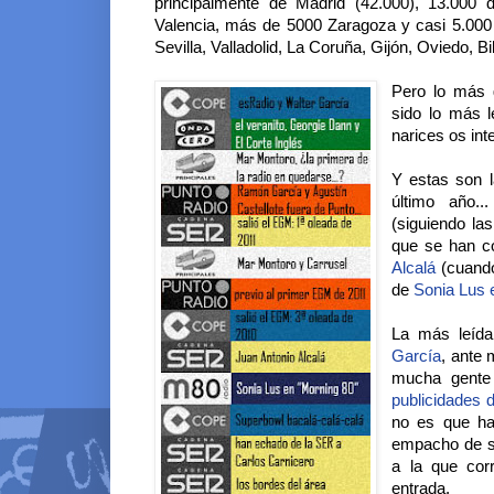
principalmente de Madrid (42.000), 13.000 
Valencia, más de 5000 Zaragoza y casi 5.000
Sevilla, Valladolid, La Coruña, Gijón, Oviedo, B
Pero lo más 
sido lo más 
narices os int
Y estas son l
último año.
(siguiendo la
que se han co
Alcalá
(cuando
de
Sonia Lus 
La más leíd
García
, ante 
mucha gente
publicidades 
no es que ha
empacho de se
a la que corr
entrada.