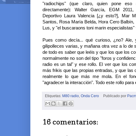
"radiochips" (que claro, quien pone eso
directamente): Walter García, EGM 2011, A
Deportivo Laura Valencia [¿y esto?], Mar 
Santos, Rosa María Belda, Hora Cero Balbín,
Lus, y "el buscaraons toni marin especialistas" 
Pues como decía... qué curioso, ¿no? Ale,
gilipolleces varias, y mañana otra vez a lo de
de todo es saber que leéis y que los que los c
normalmente no son del tipo "foros y confidenci
radio es un tal" y ese rollo. El ver que los
más frikis que las propias entradas, y que las
realmente lo que más me mola. En el fond
"agradecer la interacción". Todo este rollo para
Etiquetas:
M80 radio
,
Onda Cero
Publicado por
Pac
16 comentarios: