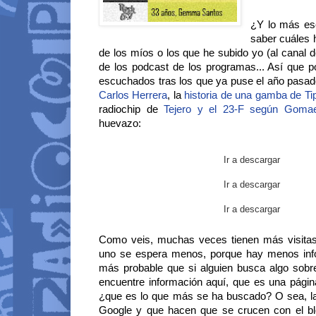
¿Y lo más es
saber cuáles 
de los míos o los que he subido yo (al canal d
de los podcast de los programas... Así que p
escuchados tras los que ya puse el año pasad
Carlos Herrera
, la
historia de una gamba de Ti
radiochip de
Tejero y el 23-F según Gom
huevazo:
Ir a descargar
Ir a descargar
Ir a descargar
Como veis, muchas veces tienen más visita
uno se espera menos, porque hay menos inf
más probable que si alguien busca algo sobr
encuentre información aquí, que es una página
¿que es lo que más se ha buscado? O sea, la
Google y que hacen que se crucen con el blo